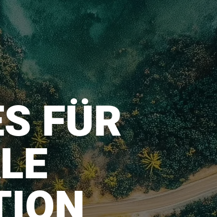
ES FÜR
ALE
TION