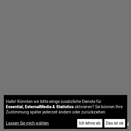
Hallo! Könnten wir bitte einige zusätzliche Dienste für
Essential, ExternalMedia & Statistics
aktivieren? Sie können Ihre
Zustimmung später jederzeit ändern oder zurückziehen.
Lassen Sie mich wählen
Ich lehne ab
Das ist ok
|
DE
EN