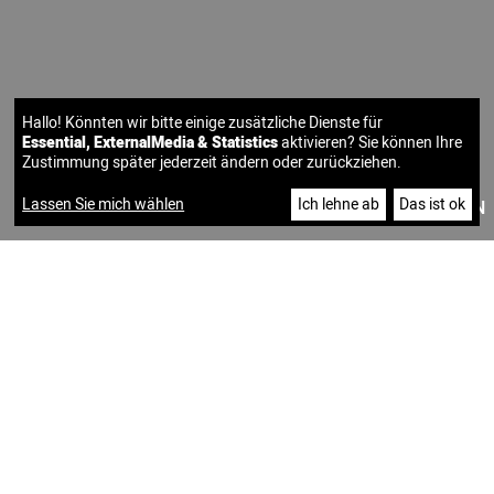
Hallo! Könnten wir bitte einige zusätzliche Dienste für
Essential, ExternalMedia & Statistics
aktivieren? Sie können Ihre
Zustimmung später jederzeit ändern oder zurückziehen.
Lassen Sie mich wählen
Ich lehne ab
Das ist ok
|
DE
EN