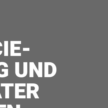
IE-
G UND
ATER