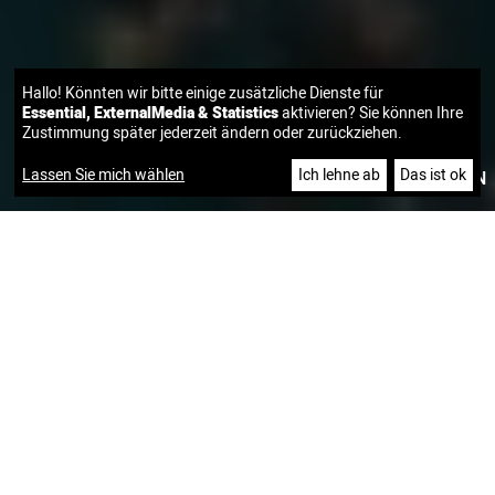
Hallo! Könnten wir bitte einige zusätzliche Dienste für
Essential, ExternalMedia & Statistics
aktivieren? Sie können Ihre
Zustimmung später jederzeit ändern oder zurückziehen.
Lassen Sie mich wählen
Ich lehne ab
Das ist ok
|
DE
EN
CUSTOMER SUCCESS STORIES
BAUPROJEKT DER BESONDEREN ART: WIE OBI MIT
ALICE&BOB.COMPANY DIE SICHERE CLOUD BAUTE